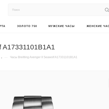
РТА
ЗОЛОТО 750
МУЖСКИЕ ЧАСЫ
ЖЕНСКИЕ ЧА
olf A17331101B1A1
—
Часы Breitling Avenger II Seawolf A17331101B1A1