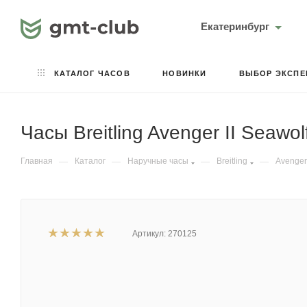
Екатеринбург
КАТАЛОГ ЧАСОВ
НОВИНКИ
ВЫБОР ЭКСПЕ
Часы Breitling Avenger II Seaw
Главная
—
Каталог
—
Наручные часы
—
Breitling
—
Avenger
Артикул:
270125