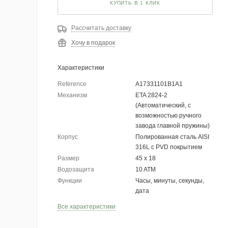
КУПИТЬ В 1 КЛИК
Рассчитать доставку
Хочу в подарок
Характеристики
Reference
A17331101B1A1
Механизм
ETA 2824-2
(Автоматический, с
возможностью ручного
завода главной пружины)
Корпус
Полированная сталь AISI
316L с PVD покрытием
Размер
45 x 18
Водозащита
10 ATM
Функции
Часы, минуты, секунды,
дата
Все характеристики