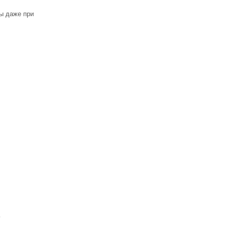
ны даже при
ь