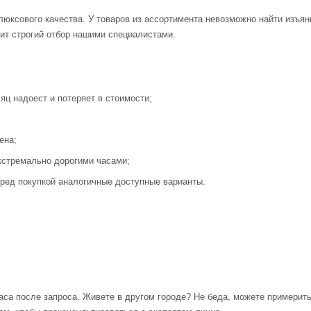
люксового качества. У товаров из ассортимента невозможно найти изъя
ит строгий отбор нашими специалистами.
яц надоест и потеряет в стоимости;
ена;
кстремально дорогими часами;
ред покупкой аналогичные доступные варианты.
аса после запроса. Живете в другом городе? Не беда, можете примерит