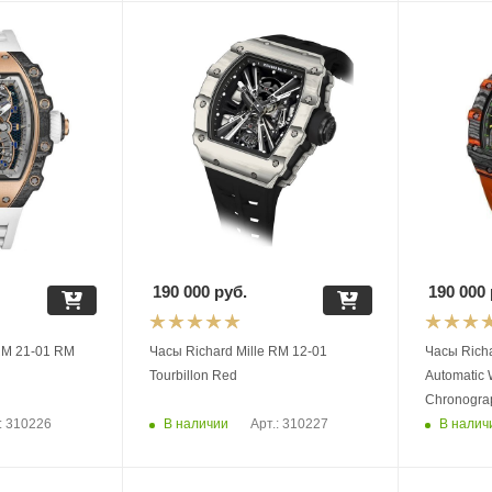
190 000
руб.
190 000
 RM 21-01 RM
Часы Richard Mille RM 12-01
Часы Richa
Tourbillon Red
Automatic 
Chronogra
В наличии
В налич
: 310226
Арт.: 310227