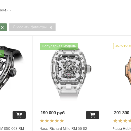
ание)
Сбросить фильтры
Популярная модель
ЗОЛОТО-7
ль
190 000
руб.
201 300
 RM 050-068 RM
Часы Richard Mille RM 56-02
Часы Hublo