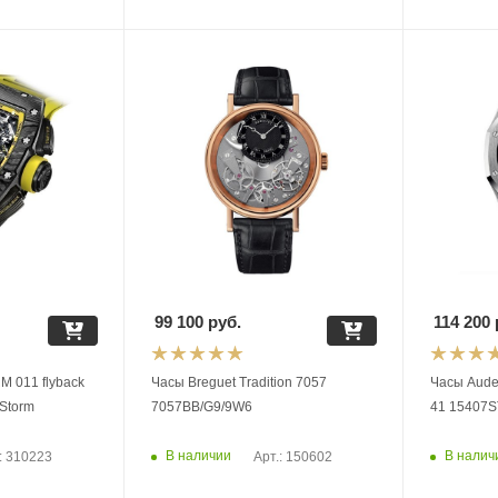
99 100
руб.
114 200
RM 011 flyback
Часы Breguet Tradition 7057
Часы Aude
 Storm
7057BB/G9/9W6
41 15407S
В наличии
В налич
: 310223
Арт.: 150602