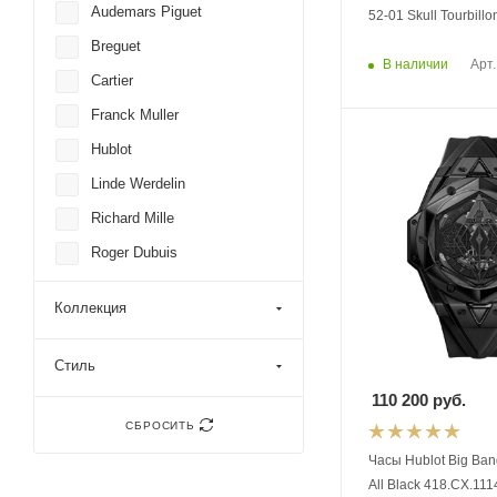
Audemars Piguet
52-01 Skull Tourbillo
Breguet
В наличии
Арт.
Cartier
Franck Muller
Hublot
Linde Werdelin
Richard Mille
Roger Dubuis
Rolex
Коллекция
Tag Heuer
Zenith
Стиль
110 200
руб.
СБРОСИТЬ
Часы Hublot Big Bang
All Black 418.CX.1