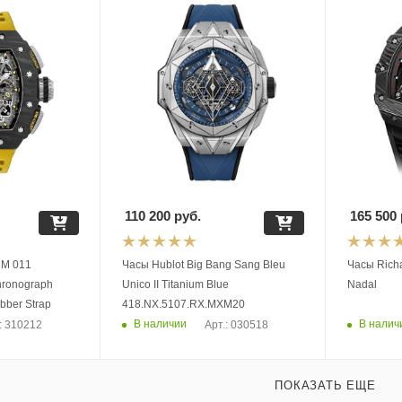
110 200
руб.
165 500
RM 011
Часы Hublot Big Bang Sang Bleu
Часы Richa
hronograph
Unico II Titanium Blue
Nadal
bber Strap
418.NX.5107.RX.MXM20
В наличии
В налич
: 310212
Арт.: 030518
ПОКАЗАТЬ ЕЩЕ