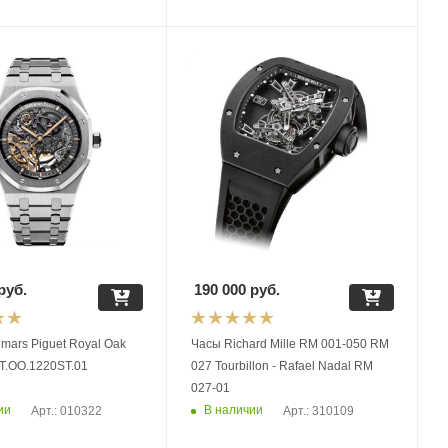
руб.
190 000
руб.
mars Piguet Royal Oak
Часы Richard Mille RM 001-050 RM
T.OO.1220ST.01
027 Tourbillon - Rafael Nadal RM
027-01
ии
В наличии
Арт.: 010322
Арт.: 310109