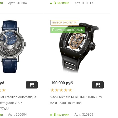
ии
В наличии
Арт.: 310304
Арт.: 310317
ВЫБОР ЭКСПЕРТА
Популярная модель
уб.
190 000
руб.
omatique
Часы Richard Mille RM 050-068 RM
etrograde 7097
52-01 Skull Tourbillon
Y/9WU
ии
В наличии
Арт.: 150604
Арт.: 310309