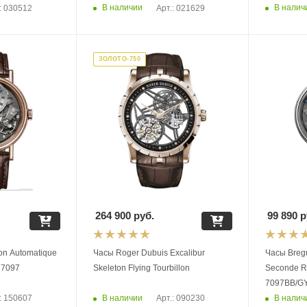
В наличии
В налич
: 030512
Арт.: 021629
ЗОЛОТО-750
264 900
руб.
99 890
р
Часы Roger Dubuis Excalibur
Часы Breguet Tradition Aut
 7097
Skeleton Flying Tourbillon
Seconde R
7097BB/G
В наличии
В налич
: 150607
Арт.: 090230