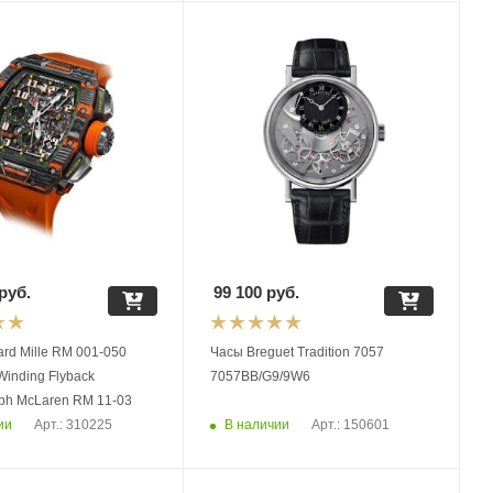
руб.
99 100
руб.
rd Mille RM 001-050
Часы Breguet Tradition 7057
Winding Flyback
7057BB/G9/9W6
ph McLaren RM 11-03
ии
В наличии
Арт.: 310225
Арт.: 150601