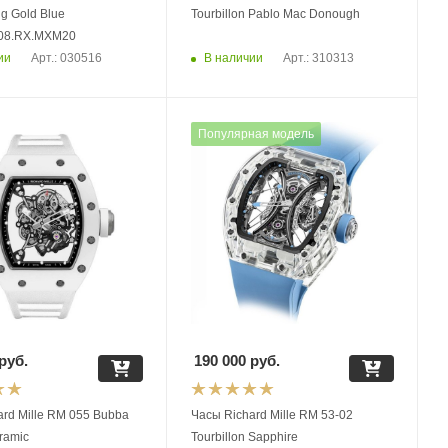
ng Gold Blue
Tourbillon Pablo Mac Donough
108.RX.MXM20
ии
В наличии
Арт.: 030516
Арт.: 310313
Популярная модель
руб.
190 000
руб.
ard Mille RM 055 Bubba
Часы Richard Mille RM 53-02
ramic
Tourbillon Sapphire