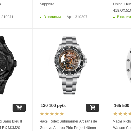
n
Sapphire
Unico II Ki
418.OX.5
В наличии
В налич
: 310311
Арт.: 310307
130 100
руб.
165 500
 Sang Bleu II
Часы Rolex Submariner Artisans de
Часы Rich
114.RX.MXM20
Geneve Andrea Pirlo Project 40mm
Watson Ce