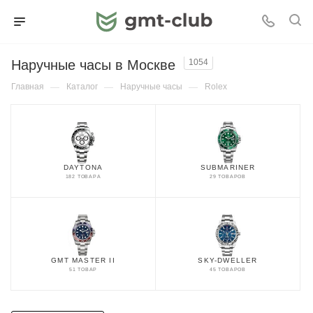
Наручные часы в Москве
1054
Главная
—
Каталог
—
Наручные часы
—
Rolex
DAYTONA
SUBMARINER
182 ТОВАРА
29 ТОВАРОВ
GMT MASTER II
SKY-DWELLER
51 ТОВАР
45 ТОВАРОВ