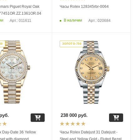
mars Piguet Royal Oak
Часы Rolex 128345rbr-0064
 77451OR.ZZ.1361OR.04
ии
В наличии
Арт.: 011611
Арт.: 020684
50
ЗОЛОТО-750
руб.
238 000
руб.
low
Часы Rolex Datejust 31 Datejust -
 set with diamond
Steel and Yellow Gold - Fluted Bezel