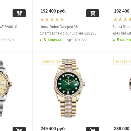
192 400
руб.
192 400
s WJSA0010
Часы Rolex Datejust 36
Часы Rolex
Champagne-colour Jubilee 126233
grey set 
В наличии
В налич
: 060529
Арт.: 020388
ЗОЛОТО-750
ЗОЛОТО-7
249 400
руб.
238 000