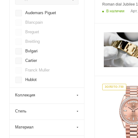
Roman dial Jubilee 
В наличии
Арт.
Audemars Piguet
Blancpain
Breguet
Breitling
Bvlgari
Cartier
Franck Muller
Hublot
ЗОЛОТО-750
IWC
Коллекция
Omega
Panerai
Стиль
Patek Philippe
Материал
Roger Dubuis
Rolex