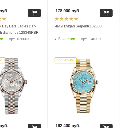
руб.
178 900
руб.
 Day Date Ladies Dark
Часы Bvlgari Serpenti 102680
with diamonds 128348RBR
ии
В наличии
Арт.: 020663
Арт.: 140313
50
ЗОЛОТО-750
руб.
192 400
руб.