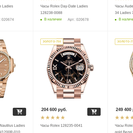
e Ladies
Часы Rolex Day-Date Ladies
Часы Aude
128238-0088
34 Ladies
В наличии
В налич
: 020674
Арт.: 020678
ЗОЛОТО-750
ЗОЛОТО-7
204 600
руб.
249 400
Nautilus Ladies
Часы Rolex 128235-0041
Часы Rolex Day-Date 36 Yel
8/1200R-010
gold Bezel