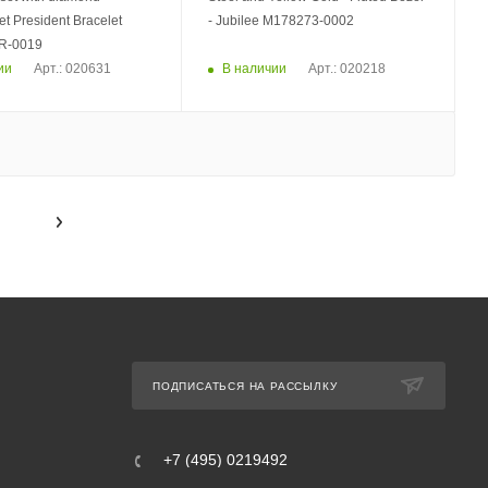
esident Bracelet
- Jubilee M178273-0002
R-0019
ии
В наличии
Арт.: 020631
Арт.: 020218
ПОДПИСАТЬСЯ НА РАССЫЛКУ
+7 (495) 0219492