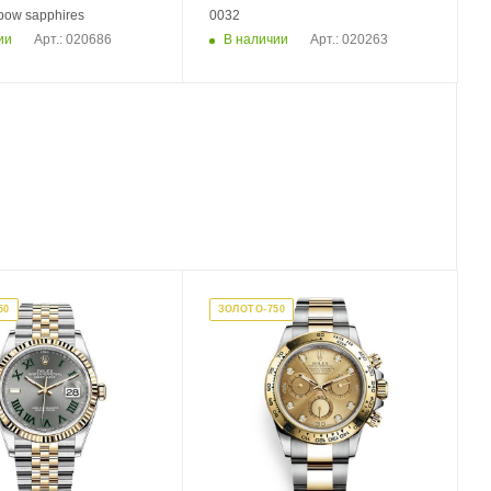
bow sapphires
0032
ии
В наличии
Арт.: 020686
Арт.: 020263
50
ЗОЛОТО-750