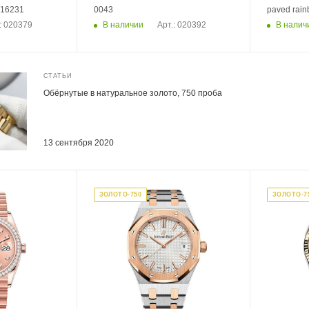
116231
0043
paved rain
В наличии
В налич
: 020379
Арт.: 020392
СТАТЬИ
Обёрнутые в натуральное золото, 750 проба
13 сентября 2020
ЗОЛОТО-750
ЗОЛОТО-7