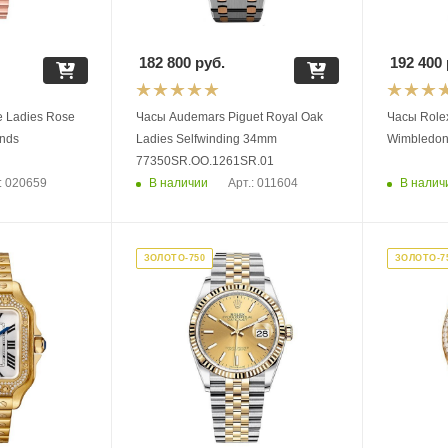
182 800
руб.
192 400
e Ladies Rose
Часы Audemars Piguet Royal Oak
Часы Rolex
onds
Ladies Selfwinding 34mm
Wimbledon
77350SR.OO.1261SR.01
В наличии
В налич
: 020659
Арт.: 011604
ЗОЛОТО-750
ЗОЛОТО-7