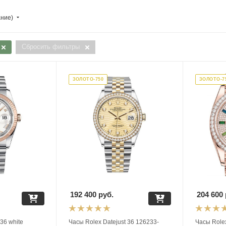
ание)
Сбросить фильтры
ЗОЛОТО-750
ЗОЛОТО-7
192 400
руб.
204 600
36 white
Часы Rolex Datejust 36 126233-
Часы Role