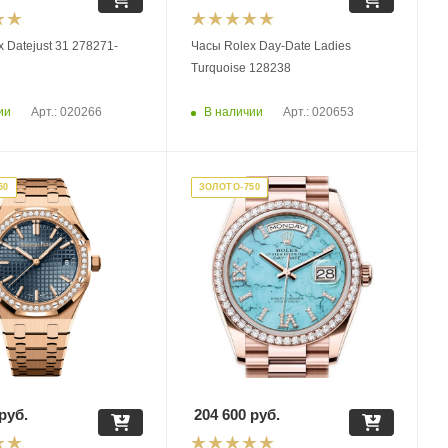
 Datejust 31 278271-
Часы Rolex Day-Date Ladies
Turquoise 128238
ии
В наличии
Арт.: 020266
Арт.: 020653
50
ЗОЛОТО-750
руб.
204 600
руб.