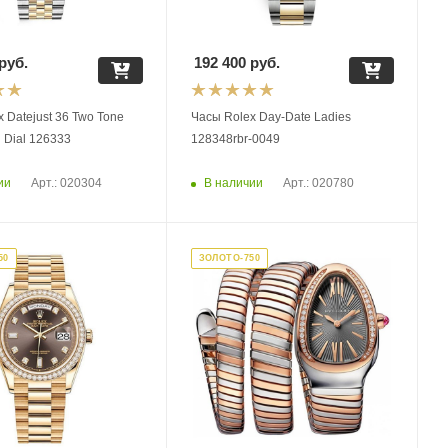
руб.
192 400
руб.
 Datejust 36 Two Tone
Часы Rolex Day-Date Ladies
 Dial 126333
128348rbr-0049
ии
В наличии
Арт.: 020304
Арт.: 020780
50
ЗОЛОТО-750