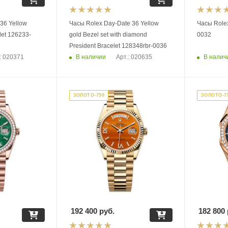
 36 Yellow
Часы Rolex Day-Date 36 Yellow
Часы Rolex
let 126233-
gold Bezel set with diamond
0032
President Bracelet 128348rbr-0036
В наличии
В налич
: 020371
Арт.: 020635
ЗОЛОТО-750
ЗОЛОТО-7
192 400
руб.
182 800