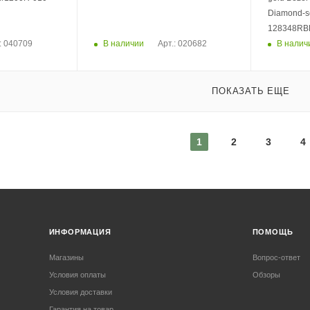
Diamond-set Pr
128348RB
В наличии
В налич
: 040709
Арт.: 020682
ПОКАЗАТЬ ЕЩЕ
1
2
3
4
ИНФОРМАЦИЯ
ПОМОЩЬ
Магазины
Вопрос-ответ
Условия оплаты
Обзоры
Условия доставки
Гарантия на товар