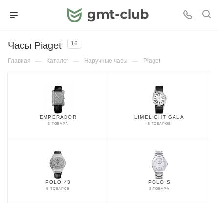
Часы Piaget
16
Главная
—
Каталог
—
Наручные часы
—
Piaget
EMPERADOR
LIMELIGHT GALA
3 ТОВАРА
5 ТОВАРОВ
POLO 43
POLO S
5 ТОВАРОВ
3 ТОВАРА