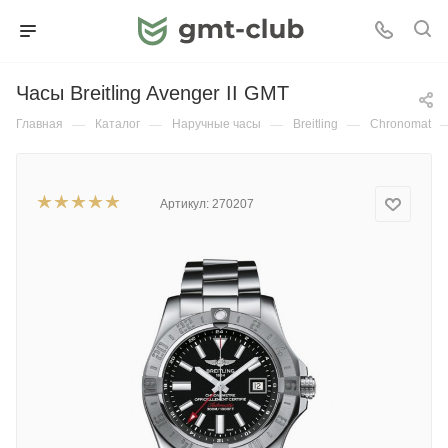
Часы Breitling Avenger II GMT
Главная
—
Каталог
—
Наручные часы
—
Breitling
—
Chronomat
Артикул:
270207