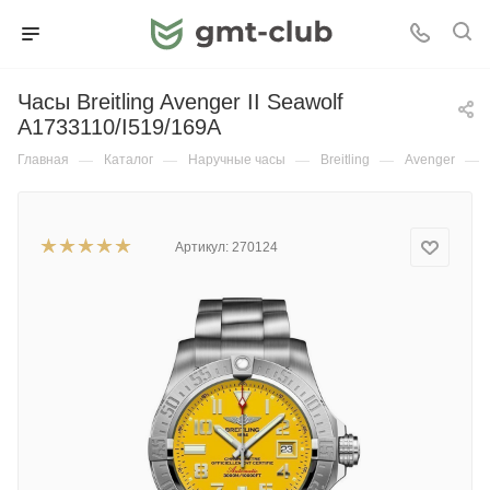
Часы Breitling Avenger II Seawolf
A1733110/I519/169A
Главная
—
Каталог
—
Наручные часы
—
Breitling
—
Avenger
—
Артикул:
270124