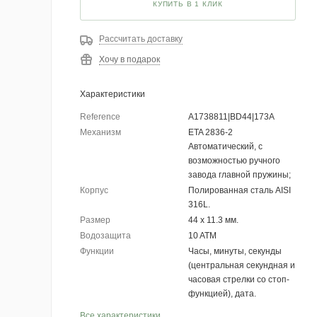
КУПИТЬ В 1 КЛИК
Рассчитать доставку
Хочу в подарок
Характеристики
Reference
A1738811|BD44|173A
Механизм
ETA 2836-2
Автоматический, с
возможностью ручного
завода главной пружины;
Корпус
Полированная сталь AISI
316L.
Размер
44 х 11.3 мм.
Водозащита
10 ATM
Функции
Часы, минуты, секунды
(центральная секундная и
часовая стрелки со стоп-
функцией), дата.
Все характеристики