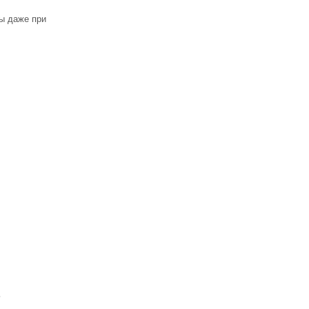
ны даже при
ь