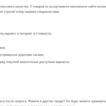
люксового качества. У товаров из ассортимента невозможно найти изъя
ит строгий отбор нашими специалистами.
яц надоест и потеряет в стоимости;
ена;
кстремально дорогими часами;
ред покупкой аналогичные доступные варианты.
аса после запроса. Живете в другом городе? Не беда, можете примерит