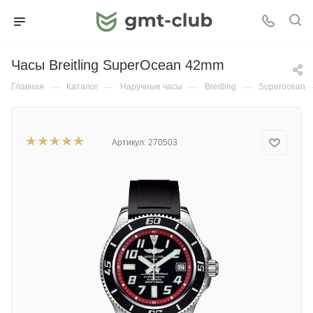
Часы Breitling SuperOcean 42mm
Главная
—
Каталог
—
Наручные часы
—
Breitling
—
Superocean
Артикул:
270503