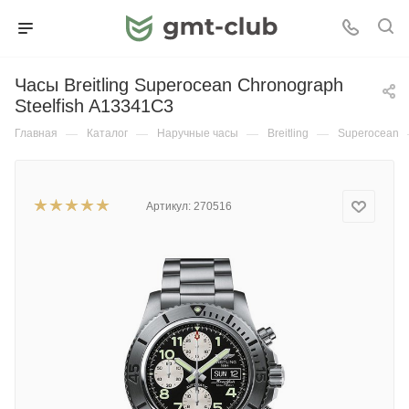
Часы Breitling Superocean Chronograph
Steelfish A13341C3
Главная
—
Каталог
—
Наручные часы
—
Breitling
—
Superocean
Артикул:
270516