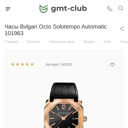
Часы Bvlgari Octo Solotempo Automatic
101963
Главная
—
Каталог
—
Наручные часы
—
Bvlgari
—
Octo
—
Часы
Артикул:
140201