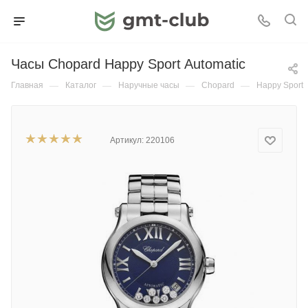
Часы Chopard Happy Sport Automatic
Главная
—
Каталог
—
Наручные часы
—
Chopard
—
Happy Sport
Артикул:
220106