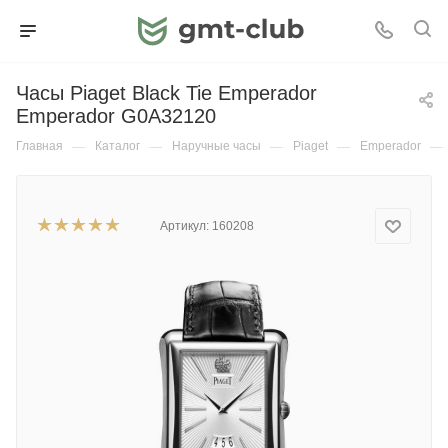
Часы Piaget Black Tie Emperador
Emperador G0A32120
Главная
—
Каталог
—
Наручные часы
—
Piaget
—
Emperador
—
Артикул:
160208