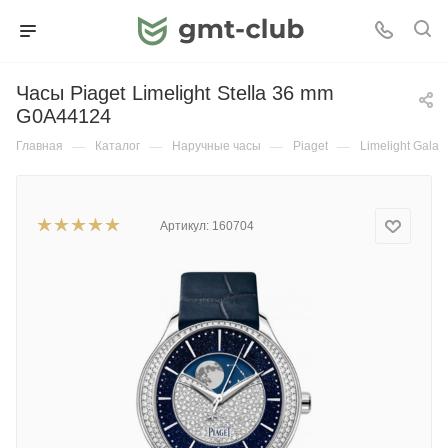
Часы Piaget Limelight Stella 36 mm
G0A44124
Главная
—
Каталог
—
Наручные часы
—
Piaget
—
Limelight Gala
Артикул:
160704