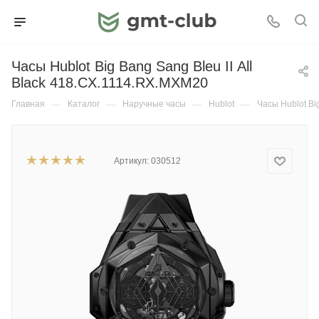
Часы Hublot Big Bang Sang Bleu II All
Black 418.CX.1114.RX.MXM20
Главная
—
Каталог
—
Наручные часы
—
Hublot
—
Часы Hublot Bi
Артикул:
030512