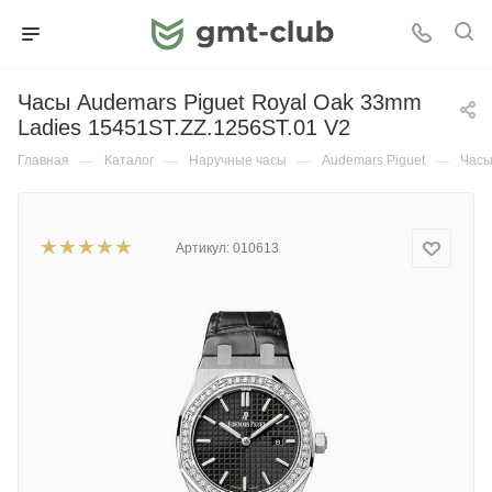
Часы Audemars Piguet Royal Oak 33mm
Ladies 15451ST.ZZ.1256ST.01 V2
Главная
—
Каталог
—
Наручные часы
—
Audemars Piguet
—
Часы
Артикул:
010613