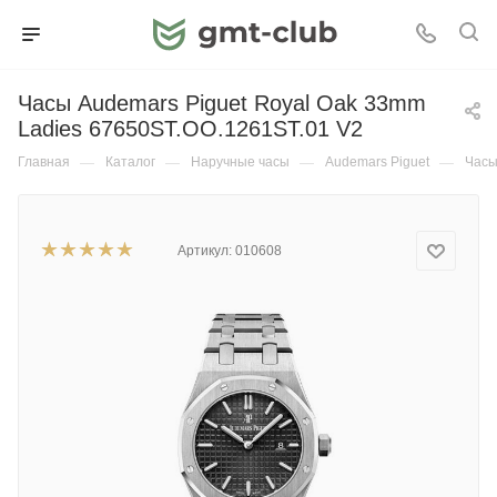
Часы Audemars Piguet Royal Oak 33mm
Ladies 67650ST.OO.1261ST.01 V2
Главная
—
Каталог
—
Наручные часы
—
Audemars Piguet
—
Часы
Артикул:
010608