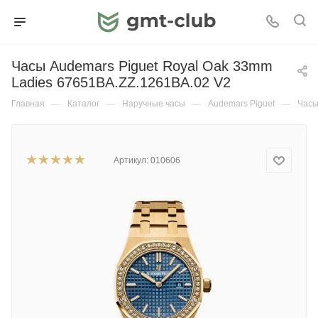
Часы Audemars Piguet Royal Oak 33mm
Ladies 67651BA.ZZ.1261BA.02 V2
Главная
—
Каталог
—
Наручные часы
—
Audemars Piguet
—
Часы
Артикул:
010606