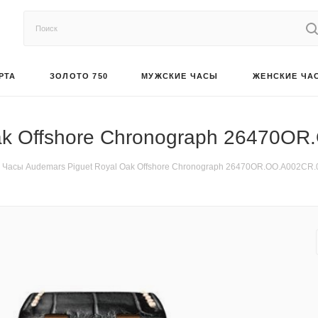
РТА
ЗОЛОТО 750
МУЖСКИЕ ЧАСЫ
ЖЕНСКИЕ ЧА
ak Offshore Chronograph 26470O
Часы Audemars Piguet Royal Oak Offshore Chronograph 26470OR.OO.A002CR.