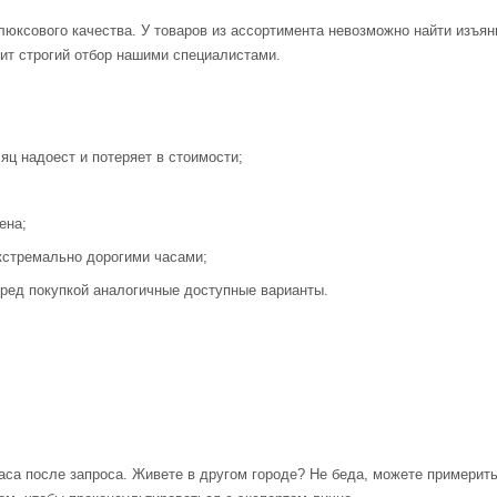
люксового качества. У товаров из ассортимента невозможно найти изъя
ит строгий отбор нашими специалистами.
яц надоест и потеряет в стоимости;
ена;
кстремально дорогими часами;
ред покупкой аналогичные доступные варианты.
аса после запроса. Живете в другом городе? Не беда, можете примерит