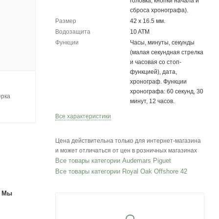
головка, кнопки начала и
сброса хронографа).
Размер
42 х 16.5 мм.
Водозащита
10 ATM
Функции
Часы, минуты, секунды
(малая секундная стрелка
и часовая со стоп-
функцией), дата,
хронограф. Функции
хронографа: 60 секунд, 30
ерка
минут, 12 часов.
Все характеристики
Цена действительна только для интернет-магазина
и может отличаться от цен в розничных магазинах
Все товары категории Audemars Piguet
Все товары категории Royal Oak Offshore 42
. Мы