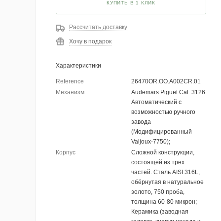
КУПИТЬ В 1 КЛИК
Рассчитать доставку
Хочу в подарок
Характеристики
Reference
26470OR.OO.A002CR.01
Механизм
Audemars Piguet Cal. 3126
Автоматический с
возможностью ручного
завода
(Модифицированный
Valjoux-7750);
Корпус
Сложной конструкции,
состоящей из трех
частей. Сталь AISI 316L,
обёрнутая в натуральное
золото, 750 проба,
толщина 60-80 микрон;
Керамика (заводная