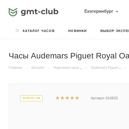
Екатеринбург
КАТАЛОГ ЧАСОВ
НОВИНКИ
ВЫБОР ЭКСПЕ
Часы Audemars Piguet Royal O
Главная
—
Каталог
—
Наручные часы
—
Audemars Piguet
—
Артикул:
010933
ЗОЛОТО-750