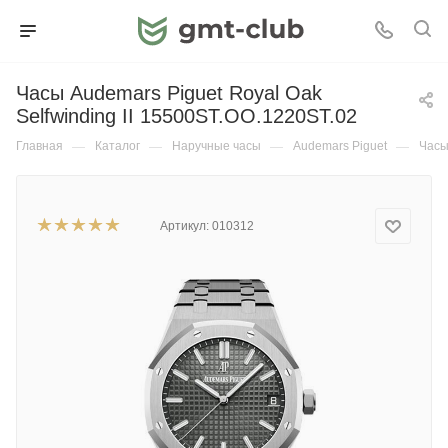
Часы Audemars Piguet Royal Oak
Selfwinding II 15500ST.OO.1220ST.02
Главная
—
Каталог
—
Наручные часы
—
Audemars Piguet
—
Часы
Артикул:
010312