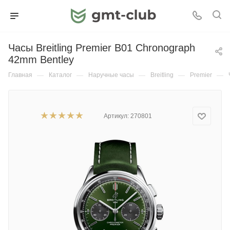
Часы Breitling Premier B01 Chronograph
42mm Bentley
Главная
—
Каталог
—
Наручные часы
—
Breitling
—
Premier
—
Артикул:
270801