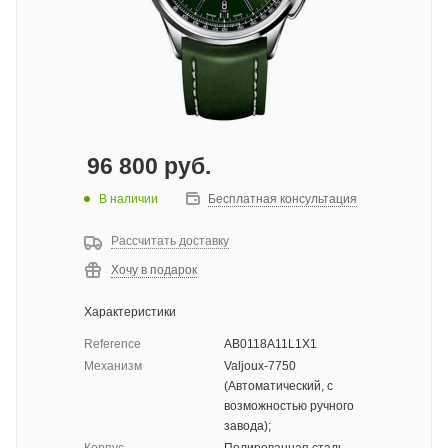
96 800
руб.
В наличии
Бесплатная консультация
Рассчитать доставку
Хочу в подарок
Характеристики
Reference
AB0118A11L1X1
Механизм
Valjoux-7750
(Автоматический, с
возможностью ручного
завода);