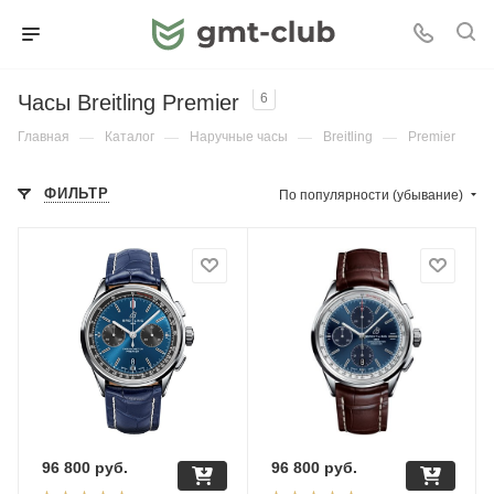
Часы Breitling Premier
6
Главная
—
Каталог
—
Наручные часы
—
Breitling
—
Premier
ФИЛЬТР
По популярности (убывание)
96 800
руб.
96 800
руб.