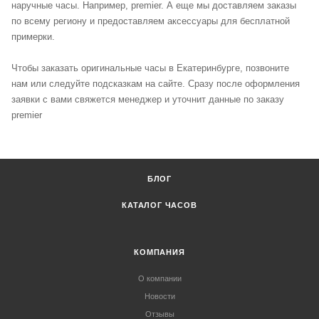
наручные часы. Например, premier. А еще мы доставляем заказы
по всему региону и предоставляем аксессуары для бесплатной
примерки.
Чтобы заказать оригинальные часы в Екатеринбурге, позвоните
нам или следуйте подсказкам на сайте. Сразу после оформления
заявки с вами свяжется менеджер и уточнит данные по заказу
premier
БЛОГ
КАТАЛОГ ЧАСОВ
КОМПАНИЯ
О компании
Новости
Отзывы