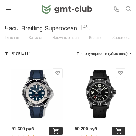
Часы Breitling Superocean
45
Главная
—
Каталог
—
Наручные часы
—
Breitling
—
Superocean
ФИЛЬТР
По популярности (убывание)
91 300
руб.
90 200
руб.