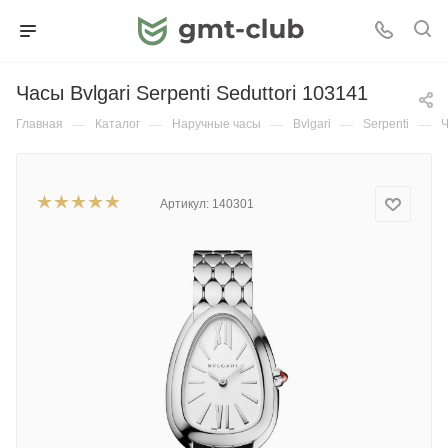
Часы Bvlgari Serpenti Seduttori 103141
Главная
—
Каталог
—
Наручные часы
—
Bvlgari
—
Serpenti
—
Ч
Артикул:
140301