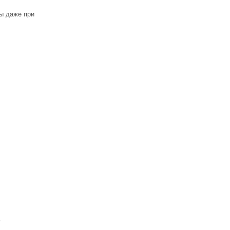
ны даже при
ь