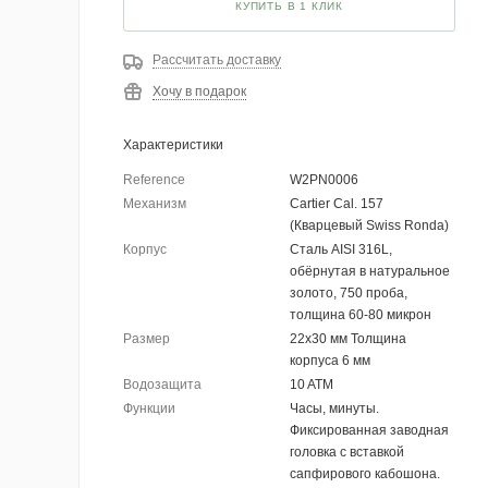
КУПИТЬ В 1 КЛИК
Рассчитать доставку
Хочу в подарок
Характеристики
Reference
W2PN0006
Механизм
Cartier Cal. 157
(Кварцевый Swiss Ronda)
Корпус
Сталь AISI 316L,
обёрнутая в натуральное
золото, 750 проба,
толщина 60-80 микрон
Размер
22х30 мм Толщина
корпуса 6 мм
Водозащита
10 ATM
Функции
Часы, минуты.
Фиксированная заводная
головка с вставкой
сапфирового кабошона.