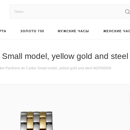
РТА
ЗОЛОТО 750
МУЖСКИЕ ЧАСЫ
ЖЕНСКИЕ ЧА
r Small model, yellow gold and st
ier Panthere de Cartier Small model, yellow gold and steel W2PN0006