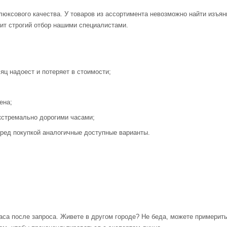
люксового качества. У товаров из ассортимента невозможно найти изъя
ит строгий отбор нашими специалистами.
яц надоест и потеряет в стоимости;
ена;
кстремально дорогими часами;
ред покупкой аналогичные доступные варианты.
аса после запроса. Живете в другом городе? Не беда, можете примерит