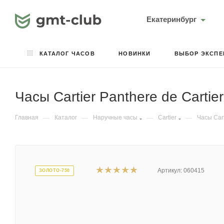
Екатеринбург
КАТАЛОГ ЧАСОВ
НОВИНКИ
ВЫБОР ЭКСПЕ
Часы Cartier Panthere de Cartie
Главная
—
Каталог
—
Наручные часы
—
Cartier
—
Часы Cart
Артикул:
060415
ЗОЛОТО-750