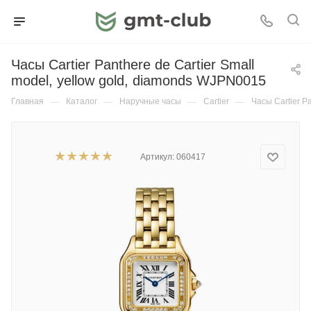
Часы Cartier Panthere de Cartier Small
model, yellow gold, diamonds WJPN0015
Главная
—
Каталог
—
Наручные часы
—
Cartier
—
Часы Cartier P
Артикул:
060417