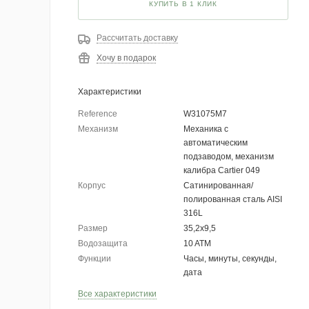
КУПИТЬ В 1 КЛИК
Рассчитать доставку
Хочу в подарок
Характеристики
Reference
W31075M7
Механизм
Механика с
автоматическим
подзаводом, механизм
калибра Cartier 049
Корпус
Сатинированная/
полированная сталь AISI
316L
Размер
35,2х9,5
Водозащита
10 ATM
Функции
Часы, минуты, секунды,
дата
Все характеристики