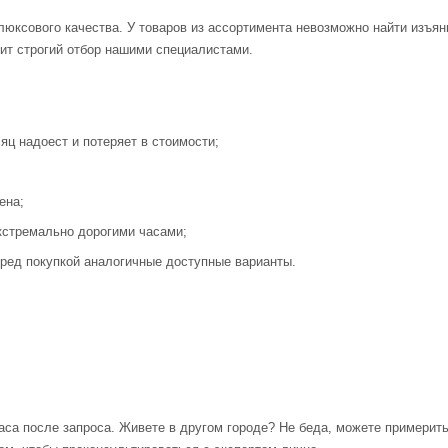
люксового качества. У товаров из ассортимента невозможно найти изъя
ит строгий отбор нашими специалистами.
яц надоест и потеряет в стоимости;
ена;
кстремально дорогими часами;
ред покупкой аналогичные доступные варианты.
аса после запроса. Живете в другом городе? Не беда, можете примерит