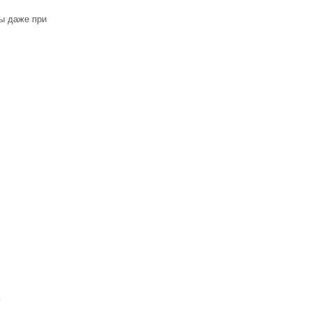
ны даже при
ь