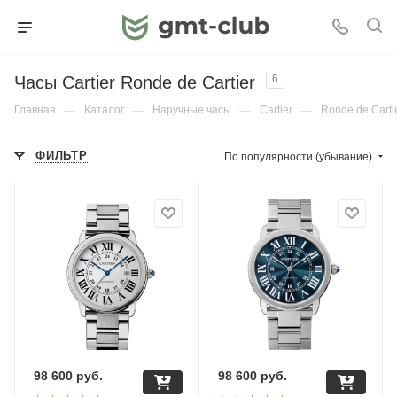
Часы Cartier Ronde de Cartier
6
Главная
—
Каталог
—
Наручные часы
—
Cartier
—
Ronde de Carti
ФИЛЬТР
По популярности (убывание)
98 600
руб.
98 600
руб.