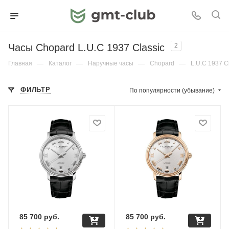
Часы Chopard L.U.C 1937 Classic
2
Главная
—
Каталог
—
Наручные часы
—
Chopard
—
L.U.C 1937 C
ФИЛЬТР
По популярности (убывание)
85 700
руб.
85 700
руб.