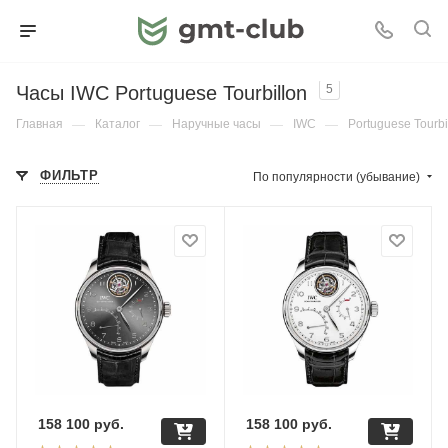
Часы IWC Portuguese Tourbillon
5
Главная
—
Каталог
—
Наручные часы
—
IWC
—
Portuguese Tourbi
ФИЛЬТР
По популярности (убывание)
158 100
руб.
158 100
руб.