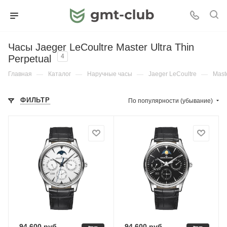
Часы Jaeger LeCoultre Master Ultra Thin
Perpetual
4
Главная
—
Каталог
—
Наручные часы
—
Jaeger LeCoultre
—
Maste
ФИЛЬТР
По популярности (убывание)
94 600
руб.
94 600
руб.