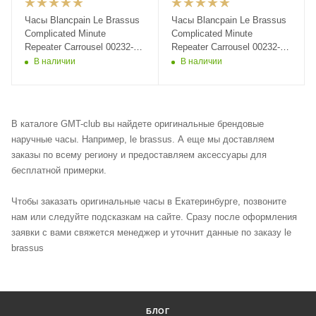
Часы Blancpain Le Brassus
Часы Blancpain Le Brassus
Complicated Minute
Complicated Minute
Repeater Carrousel 00232-
Repeater Carrousel 00232-
3631-55B
3631-55B
В наличии
В наличии
В каталоге GMT-club вы найдете оригинальные брендовые
наручные часы. Например, le brassus. А еще мы доставляем
заказы по всему региону и предоставляем аксессуары для
бесплатной примерки.
Чтобы заказать оригинальные часы в Екатеринбурге, позвоните
нам или следуйте подсказкам на сайте. Сразу после оформления
заявки с вами свяжется менеджер и уточнит данные по заказу le
brassus
БЛОГ