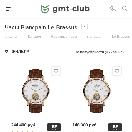
Часы Blancpain Le Brassus
2
Главная
—
Каталог
—
Наручные часы
—
Blancpain
—
Le Brassus
ФИЛЬТР
По популярности (убывание)
244 400
руб.
148 300
руб.