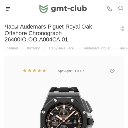
Часы Audemars Piguet Royal Oak
Offshore Chronograph
26400IO.OO.A004CA.01
Главная
—
Каталог
—
Наручные часы
—
Audemars Piguet
—
Часы
Артикул:
011007