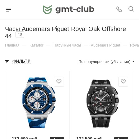
Часы Audemars Piguet Royal Oak Offshore
44
40
Главная
—
Каталог
—
Наручные часы
—
Audemars Piguet
—
Roya
ФИЛЬТР
По популярности (убывание)
132 500
руб.
132 500
руб.