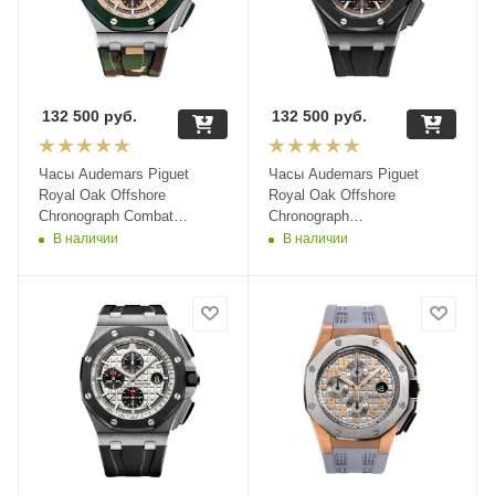
132 500
руб.
132 500
руб.
Часы Audemars Piguet
Часы Audemars Piguet
Royal Oak Offshore
Royal Oak Offshore
Chronograph Combat
Chronograph
26400SO.OO.A054CA.01
26400IO.OO.A004CA.01
В наличии
В наличии