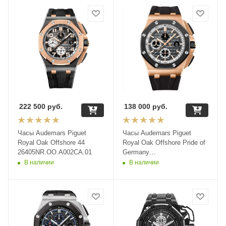
222 500
руб.
138 000
руб.
Часы Audemars Piguet
Часы Audemars Piguet
Royal Oak Offshore 44
Royal Oak Offshore Pride of
26405NR.OO.A002CA.01
Germany
26416RO.OO.A002CA.01
В наличии
В наличии