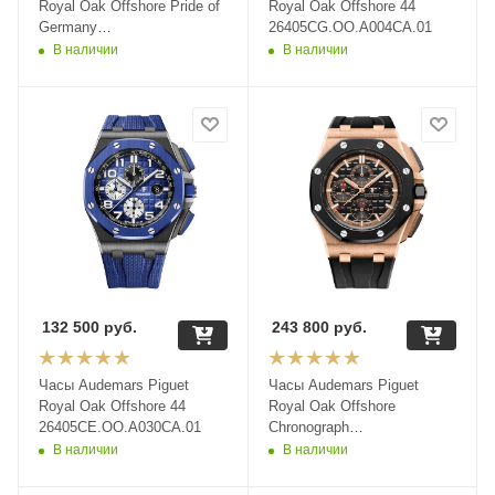
Royal Oak Offshore Pride of
Royal Oak Offshore 44
Germany
26405CG.OO.A004CA.01
26415CE.OO.A002CA.01
В наличии
В наличии
132 500
руб.
243 800
руб.
Часы Audemars Piguet
Часы Audemars Piguet
Royal Oak Offshore 44
Royal Oak Offshore
26405CE.OO.A030CA.01
Chronograph
26401RO.OO.A002CA.02
В наличии
В наличии