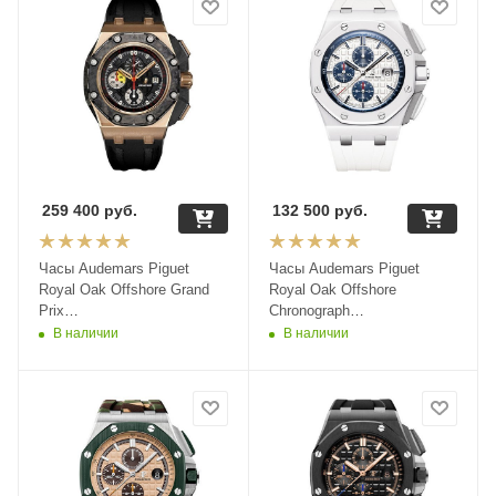
259 400
руб.
132 500
руб.
Часы Audemars Piguet
Часы Audemars Piguet
Royal Oak Offshore Grand
Royal Oak Offshore
Prix
Chronograph
26290RO.OO.A001VE.01
26402CB.OO.A010CA.01
В наличии
В наличии