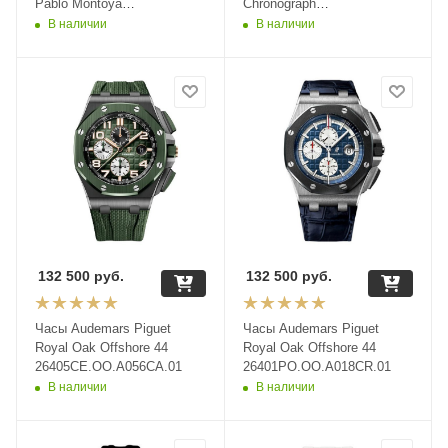
Pablo Montoya
Chronograph
26030PO.OO.D001IN.01
26400IO.OO.A004CA.01
В наличии
В наличии
132 500
руб.
132 500
руб.
Часы Audemars Piguet
Часы Audemars Piguet
Royal Oak Offshore 44
Royal Oak Offshore 44
26405CE.OO.A056CA.01
26401PO.OO.A018CR.01
В наличии
В наличии