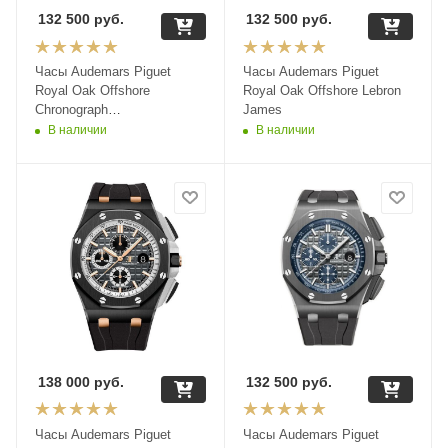
132 500
руб.
132 500
руб.
Часы Audemars Piguet
Часы Audemars Piguet
Royal Oak Offshore
Royal Oak Offshore Lebron
Chronograph
James
26400SO.OO.A002CA.01
В наличии
В наличии
138 000
руб.
132 500
руб.
Часы Audemars Piguet
Часы Audemars Piguet