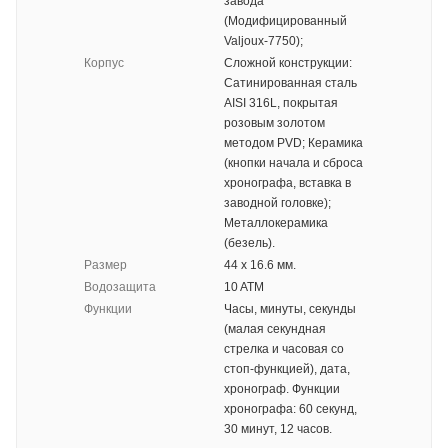
завода
(Модифицированный
Valjoux-7750);
Корпус
Сложной конструкции:
Сатинированная сталь
AISI 316L, покрытая
розовым золотом
методом PVD; Керамика
(кнопки начала и сброса
хронографа, вставка в
заводной головке);
Металлокерамика
(безель).
Размер
44 х 16.6 мм.
Водозащита
10 ATM
Функции
Часы, минуты, секунды
(малая секундная
стрелка и часовая со
стоп-функцией), дата,
хронограф. Функции
хронографа: 60 секунд,
30 минут, 12 часов.