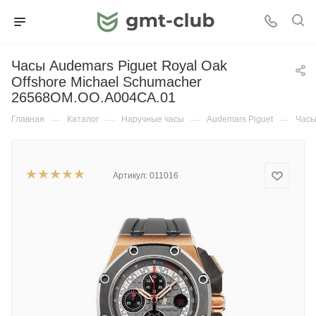
Часы Audemars Piguet Royal Oak
Offshore Michael Schumacher
26568OM.OO.A004CA.01
Главная
—
Каталог
—
Наручные часы
—
Audemars Piguet
—
Часы
Артикул:
011016