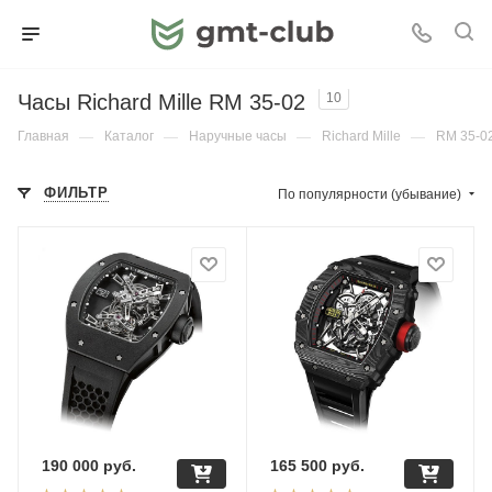
Часы Richard Mille RM 35-02
10
Главная
—
Каталог
—
Наручные часы
—
Richard Mille
—
RM 35-0
ФИЛЬТР
По популярности (убывание)
190 000
руб.
165 500
руб.