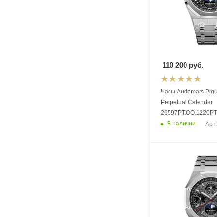
110 200
руб.
Часы Audemars Pigu
Perpetual Calendar
26597PT.OO.1220PT
В наличии
Арт.