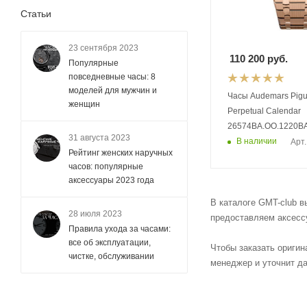
Статьи
23 сентября 2023
110 200
руб.
Популярные
повседневные часы: 8
моделей для мужчин и
Часы Audemars Pigu
женщин
Perpetual Calendar
26574BA.OO.1220BA
31 августа 2023
В наличии
Арт.
Рейтинг женских наручных
часов: популярные
аксессуары 2023 года
В каталоге GMT-club в
28 июля 2023
предоставляем аксесс
Правила ухода за часами:
все об эксплуатации,
Чтобы заказать оригин
чистке, обслуживании
менеджер и уточнит дан