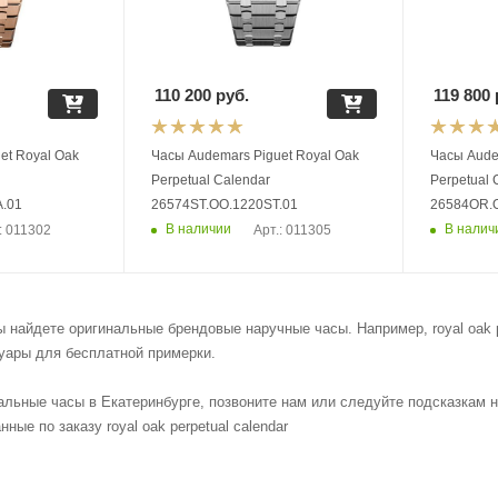
110 200
руб.
119 800
et Royal Oak
Часы Audemars Piguet Royal Oak
Часы Audemars 
Perpetual Calendar
Perpetual
.01
26574ST.OO.1220ST.01
26584OR.
В наличии
В налич
: 011302
Арт.: 011305
ы найдете оригинальные брендовые наручные часы. Например, royal oak p
уары для бесплатной примерки.
альные часы в Екатеринбурге, позвоните нам или следуйте подсказкам 
ные по заказу royal oak perpetual calendar