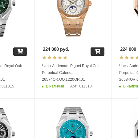
224 000
руб.
224 000
et Royal Oak
Часы Audemars Piguet Royal Oak
Часы Audemars 
Perpetual Calendar
Perpetual
.01
26574OR.OO.1220OR.01
26584OR.
В наличии
В налич
: 011315
Арт.: 011318