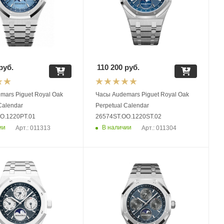
руб.
110 200
руб.
mars Piguet Royal Oak
Часы Audemars Piguet Royal Oak
Calendar
Perpetual Calendar
O.1220PT.01
26574ST.OO.1220ST.02
ии
В наличии
Арт.: 011313
Арт.: 011304