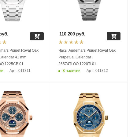
руб.
110 200
руб.
Piguet Royal Oak
Часы Audemars Piguet Royal Oak
 Calendar 41 mm
Perpetual Calendar
OO.1225CB.01
26574TI.OO.1220TI.01
ии
В наличии
Арт.: 011311
Арт.: 011312