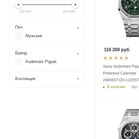
110 200
224 000
Пол
Мужские
110 200
руб.
Бренд
Audemars Piguet
Часы Audemars Pigu
Perpetual Calendar
Коллекция
26606ST.OO.1220ST
В наличии
Арт.