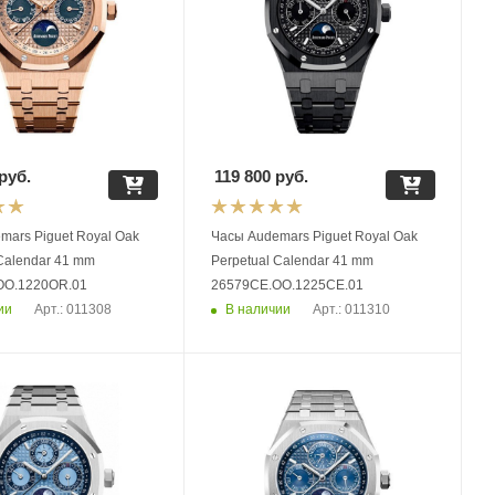
руб.
119 800
руб.
Piguet Royal Oak
Часы Audemars Piguet Royal Oak
 Calendar 41 mm
Perpetual Calendar 41 mm
OO.1220OR.01
26579CE.OO.1225CE.01
ии
В наличии
Арт.: 011308
Арт.: 011310