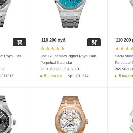
110 200
руб.
110 200
et Royal Oak
Часы Audemars Piguet Royal Oak
Часы Aude
Perpetual Calendar
Perpetual 
.01
26613ST.OO.1220ST.01
26574PT.O
В наличии
В налич
: 011316
Арт.: 011314