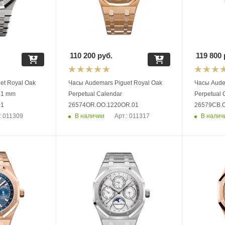
110 200
руб.
119 800
 Oak
Часы Audemars Piguet Royal Oak
Часы Audemars 
 41 mm
Perpetual Calendar
Perpetual
01
26574OR.OO.1220OR.01
26579CB.
В наличии
В налич
: 011309
Арт.: 011317