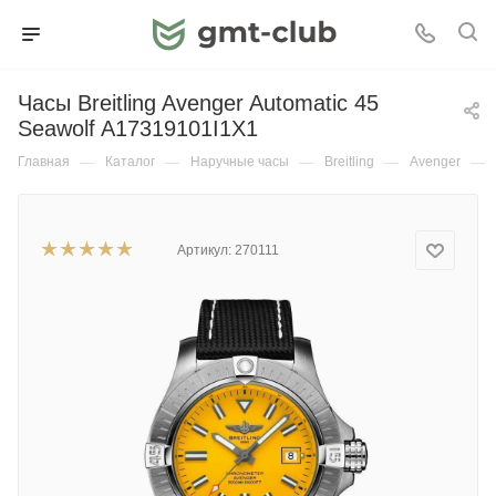
Часы Breitling Avenger Automatic 45
Seawolf A17319101I1X1
Главная
—
Каталог
—
Наручные часы
—
Breitling
—
Avenger
—
Артикул:
270111