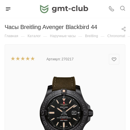
Часы Breitling Avenger Blackbird 44
Главная
—
Каталог
—
Наручные часы
—
Breitling
—
Chronomat
Артикул:
270217