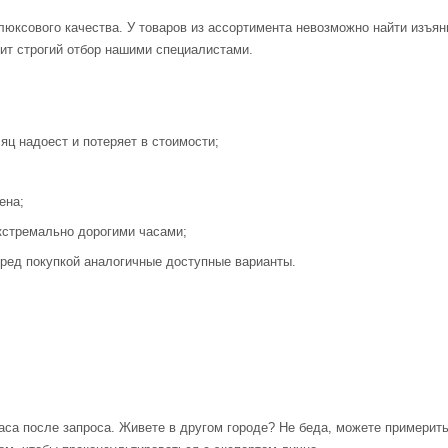
люксового качества. У товаров из ассортимента невозможно найти изъя
ит строгий отбор нашими специалистами.
яц надоест и потеряет в стоимости;
ена;
кстремально дорогими часами;
ред покупкой аналогичные доступные варианты.
аса после запроса. Живете в другом городе? Не беда, можете примерит