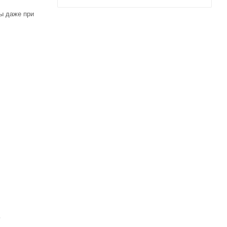
ны даже при
ь