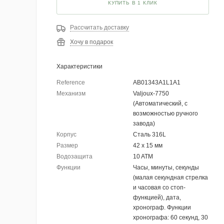
КУПИТЬ В 1 КЛИК
Рассчитать доставку
Хочу в подарок
Характеристики
Reference
AB01343A1L1A1
Механизм
Valjoux-7750
(Автоматический, с
возможностью ручного
завода)
Корпус
Сталь 316L
Размер
42 х 15 мм
Водозащита
10 ATM
Функции
Часы, минуты, секунды
(малая секундная стрелка
и часовая со стоп-
функцией), дата,
хронограф. Функции
хронографа: 60 секунд, 30