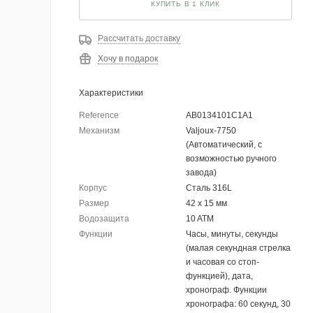
КУПИТЬ В 1 КЛИК
Рассчитать доставку
Хочу в подарок
Характеристики
Reference
AB0134101C1A1
Механизм
Valjoux-7750
(Автоматический, с
возможностью ручного
завода)
Корпус
Сталь 316L
Размер
42 х 15 мм
Водозащита
10 ATM
Функции
Часы, минуты, секунды
(малая секундная стрелка
и часовая со стоп-
функцией), дата,
хронограф. Функции
хронографа: 60 секунд, 30