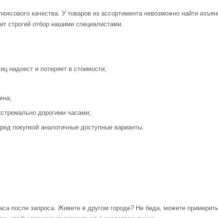
люксового качества. У товаров из ассортимента невозможно найти изъя
ит строгий отбор нашими специалистами.
яц надоест и потеряет в стоимости;
ена;
кстремально дорогими часами;
ред покупкой аналогичные доступные варианты.
аса после запроса. Живете в другом городе? Не беда, можете примерит