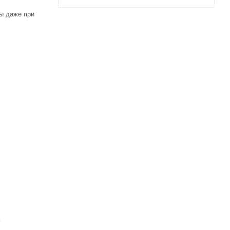
ны даже при
ь