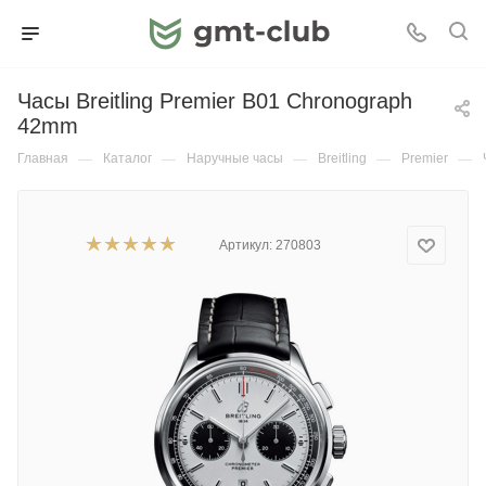
Часы Breitling Premier B01 Chronograph
42mm
Главная
—
Каталог
—
Наручные часы
—
Breitling
—
Premier
—
Артикул:
270803