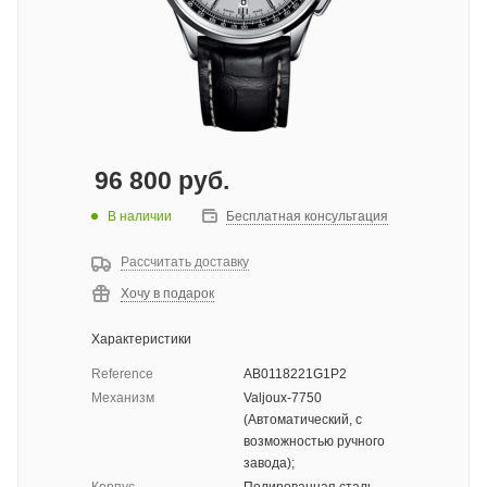
96 800
руб.
В наличии
Бесплатная консультация
Рассчитать доставку
Хочу в подарок
Характеристики
Reference
AB0118221G1P2
Механизм
Valjoux-7750
(Автоматический, с
возможностью ручного
завода);