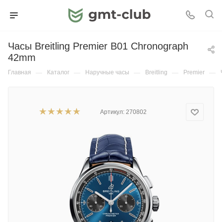
Часы Breitling Premier B01 Chronograph
42mm
Главная
—
Каталог
—
Наручные часы
—
Breitling
—
Premier
—
Артикул:
270802