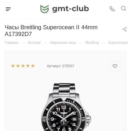
Часы Breitling Superocean II 44mm
A17392D7
Главная
—
Каталог
—
Наручные часы
—
Breitling
—
Superocean
Артикул:
270507